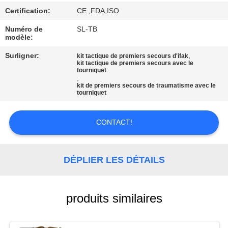
LES
Certification:
CE ,FDA,ISO
AFFAIRES
Numéro de
SL-TB
modèle:
DEMANDEZ
Surligner:
,
kit tactique de premiers secours d'ifak
kit tactique de premiers secours avec le
UN DEVIS
tourniquet
,
kit de premiers secours de traumatisme avec le
tourniquet
PLAN
DU
CONTACT!
SITE
DÉPLIER LES DÉTAILS
POLITIQUE
DE
produits similaires
CONFIDENTIALITÉ