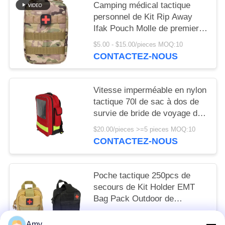
Camping médical tactique
personnel de Kit Rip Away
Ifak Pouch Molle de premiers
secours augmentant le sac
$5.00 - $15.00/pieces MOQ:10
CONTACTEZ-NOUS
Vitesse imperméable en nylon
tactique 70l de sac à dos de
survie de bride de voyage de
taille de bouteille d'eau de sac
$20.00/pieces >=5 pieces MOQ:10
de coffre
CONTACTEZ-NOUS
Poche tactique 250pcs de
secours de Kit Holder EMT
Bag Pack Outdoor de
premiers secours d'armée 200
$12.50/pieces 150-499 pieces MOQ:10
morceaux
Amy