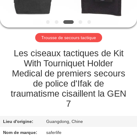
VISITE
DE
L'USINE
Trousse de secours tactique
CONTRÔLE
DE
Les ciseaux tactiques de Kit
LA
With Tourniquet Holder
QUALITÉ
Medical de premiers secours
de police d'Ifak de
NOUS
traumatisme cisaillent la GEN
CONTACTER
7
NOUVELLES
Lieu d'origine:
Guangdong, Chine
Nom de marque:
saferlife