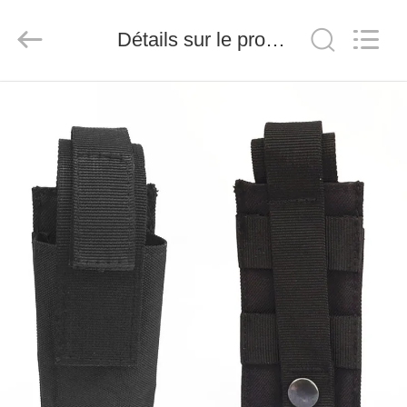
-
2026
Saferlife
Détails sur le produit
Products
Co.,
Ltd..
All
Rights
À
Reserved.
LA
MAISON
PRODUITS
À
PROPOS
DE
NOUS