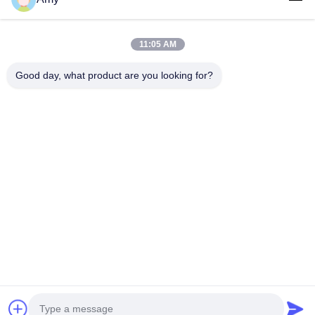
CONTACTEZ-NOUS
11:05 AM
Catégories populaires
Tous
Good day, what product are you looking for?
Trousse De Premiers Soins De Voyage
Kit Portatif De Premiers Secours
Trousse De Secours Tactique
Boîte De Distributeur De Pilule
Approvisionnements D'équipement De Premiers Secours
Fournitures Médicales De Homecare
Bandages Médicaux De Bande
Kit De Premiers Secours De Voiture
Souscrivez