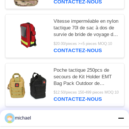
CONTACTEZ-NOUS
Vitesse imperméable en nylon
tactique 70l de sac à dos de
survie de bride de voyage de
taille de bouteille d'eau de sac
$20.00/pieces >=5 pieces MOQ:10
de coffre
CONTACTEZ-NOUS
Poche tactique 250pcs de
secours de Kit Holder EMT
Bag Pack Outdoor de
premiers secours d'armée 200
$12.50/pieces 150-499 pieces MOQ:10
morceaux
CONTACTEZ-NOUS
michael
Catégories populaires
Tous