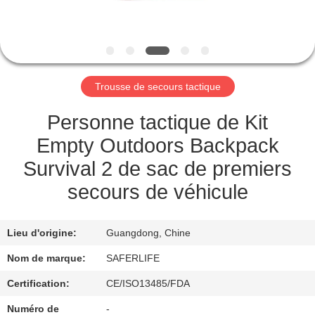
VISITE
DE
L'USINE
Trousse de secours tactique
CONTRÔLE
DE
Personne tactique de Kit
LA
Empty Outdoors Backpack
QUALITÉ
Survival 2 de sac de premiers
secours de véhicule
NOUS
CONTACTER
Lieu d'origine:
Guangdong, Chine
Nom de marque:
SAFERLIFE
NOUVELLES
Certification:
CE/ISO13485/FDA
Numéro de
-