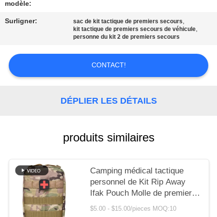
LES
modèle:
AFFAIRES
Surligner:
,
sac de kit tactique de premiers secours
,
kit tactique de premiers secours de véhicule
personne du kit 2 de premiers secours
DEMANDEZ
UN DEVIS
CONTACT!
PLAN
DÉPLIER LES DÉTAILS
DU
SITE
produits similaires
POLITIQUE
Camping médical tactique
DE
personnel de Kit Rip Away
CONFIDENTIALITÉ
Ifak Pouch Molle de premiers
secours augmentant le sac
$5.00 - $15.00/pieces MOQ:10