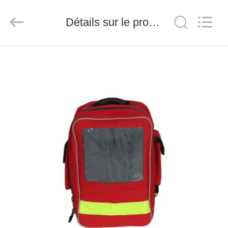
-
2026
Saferlife
Détails sur le produit
Products
Co.,
Ltd..
All
Rights
À
Reserved.
LA
MAISON
PRODUITS
À
PROPOS
DE
NOUS