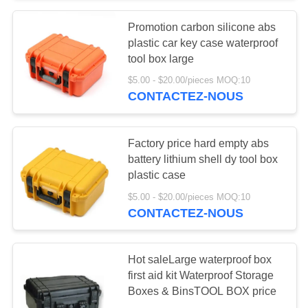
Promotion carbon silicone abs
135
plastic car key case waterproof
Bandages médicaux
tool box large
$5.00 - $20.00/pieces MOQ:10
de bande
CONTACTEZ-NOUS
Factory price hard empty abs
battery lithium shell dy tool box
plastic case
9
$5.00 - $20.00/pieces MOQ:10
Kit de premiers
CONTACTEZ-NOUS
secours de voiture
Hot saleLarge waterproof box
first aid kit Waterproof Storage
Boxes & BinsTOOL BOX price