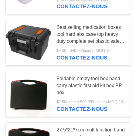
VISITE
CONTACTEZ-NOUS
DE
L'USINE
45
Best selling medication boxes
tool hard abs case top heavy
Trousse de secours
CONTRÔLE
duty complete set plastic safety
box
tactique
DE
$9.00 - $49.00/pieces MOQ:10
CONTACTEZ-NOUS
LA
QUALITÉ
Foldable empty tool box hand
carry plastic first aid kit box PP
NOUS
133
box
CONTACTER
Boîte de distributeur
$2.50/pieces 500-999 pieces MOQ:10
CONTACTEZ-NOUS
de pilule
NOUVELLES
27.5*21*7cm multifunction hand