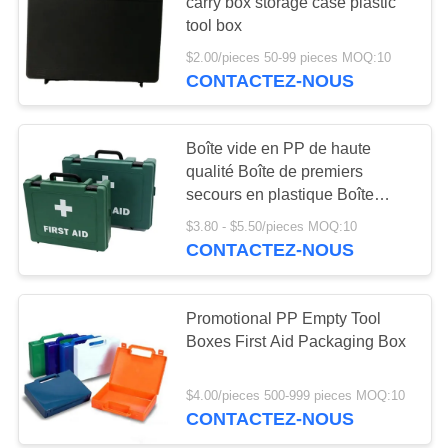
carry box storage case plastic
LES
tool box
AFFAIRES
$2.00/pieces 50-99 pieces MOQ:10
181
CONTACTEZ-NOUS
Approvisionnements
DEMANDEZ
UN DEVIS
d'équipement de
Boîte vide en PP de haute
qualité Boîte de premiers
premiers secours
secours en plastique Boîte
PLAN
d'outils de stockage Boîte en
$3.80 - $5.50/pieces MOQ:10
DU
plastique médical
CONTACTEZ-NOUS
SITE
235
Fournitures
Promotional PP Empty Tool
POLITIQUE
Boxes First Aid Packaging Box
médicales de
DE
CONFIDENTIALITÉ
Homecare
$4.00/pieces 500-999 pieces MOQ:10
CONTACTEZ-NOUS