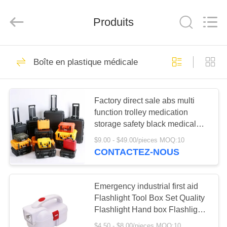
-
2026
Saferlife
Produits
Products
Co.,
Ltd..
All
Rights
À
138
Reserved.
Boîte en plastique médicale
LA
Trousse de
MAISON
premiers soins de
Factory direct sale abs multi
voyage
function trolley medication
PRODUITS
storage safety black medical
tools plastic box
$9.00 - $49.00/pieces MOQ:10
À
CONTACTEZ-NOUS
77
PROPOS
Kit portatif de
DE
Emergency industrial first aid
NOUS
Flashlight Tool Box Set Quality
premiers secours
Flashlight Hand box Flashlight
Tool box case
$4.50 - $8.00/pieces MOQ:10