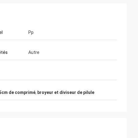
el
Pp
étés
Autre
.5cm de comprimé
,
broyeur et diviseur de pilule