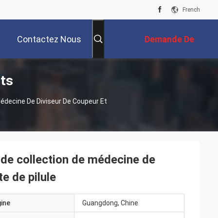
French
Contactez Nous
Demande De
its
Soumission
Médecine De Diviseur De Coupeur Et
 de collection de médecine de
e de pilule
gine
Guangdong, Chine