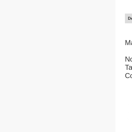
De
Ma
No
Ta
Co