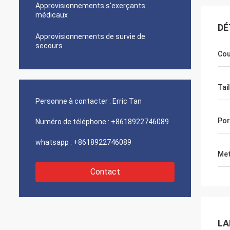
Approvisionnements s'exerçants
médicaux
DÉ
Approvisionnements de survie de
secours
Cou
Tail
Personne à contacter :
Erric Tan
Por
Numéro de téléphone :
+8618922746089
whatsapp :
+8618922746089
Met
Contact
LA