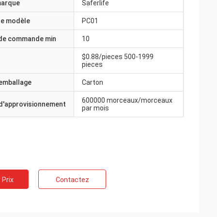
marque
Saferlife
e modèle
PC01
 de commande min
10
$0.88/pieces 500-1999
pieces
'emballage
Carton
600000 morceaux/morceaux
 d'approvisionnement
par mois
 Prix
Contactez