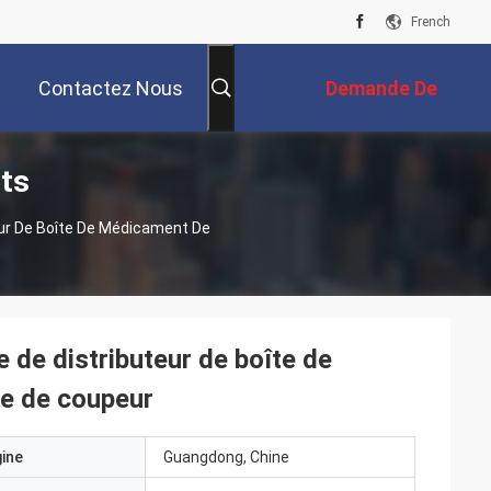
French
Contactez Nous
Demande De
its
Soumission
teur De Boîte De Médicament De
e de distributeur de boîte de
ve de coupeur
gine
Guangdong, Chine