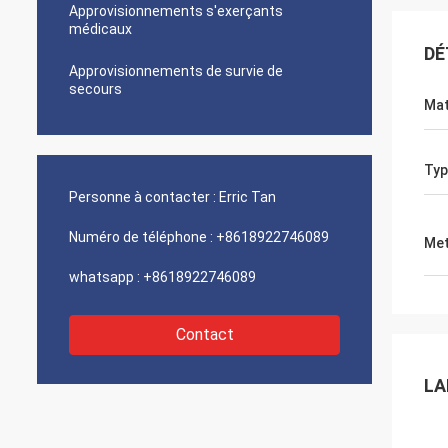
Approvisionnements s'exerçants
médicaux
DÉ
Approvisionnements de survie de
secours
Mat
Typ
Personne à contacter :
Erric Tan
Numéro de téléphone :
+8618922746089
Met
whatsapp :
+8618922746089
Contact
LA