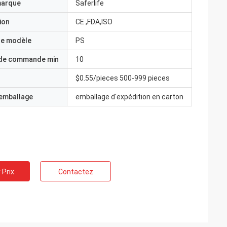
marque
Saferlife
ion
CE ,FDA,ISO
e modèle
PS
 de commande min
10
$0.55/pieces 500-999 pieces
'emballage
emballage d'expédition en carton
 Prix
Contactez