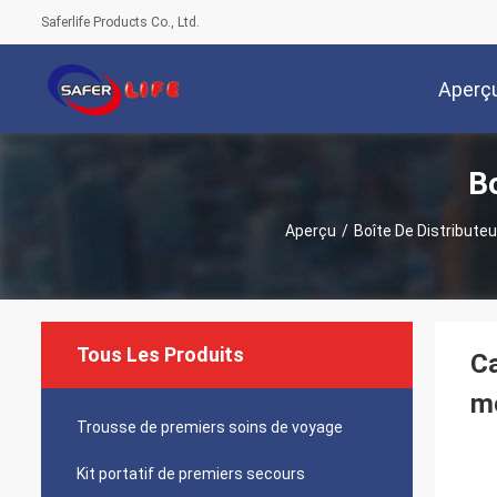
Saferlife Products Co., Ltd.
Aperç
Bo
Aperçu
/
Boîte De Distributeur
Tous Les Produits
Ca
mé
Trousse de premiers soins de voyage
Kit portatif de premiers secours