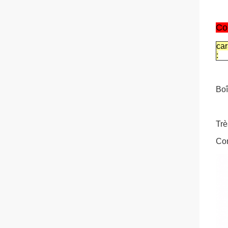
Co
car
:
Boî
Trè
Co