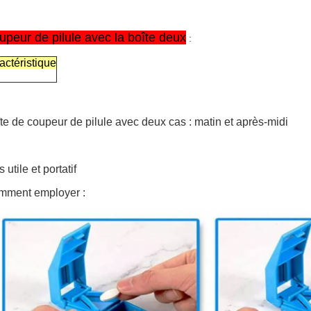
upeur de pilule avec la boîte deux
:
actéristique
te de coupeur de pilule avec deux cas : matin et après-midi
s utile et portatif
mment employer :