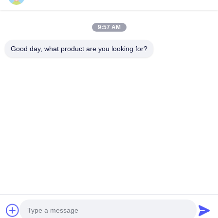
Catégories populaires
Tous
9:57 AM
Trousse De Premiers Soins De Voyage
Kit Portatif De Premiers Secours
Good day, what product are you looking for?
Trousse De Secours Tactique
Boîte De Distributeur De Pilule
Approvisionnements D'équipement De Premiers Secours
Fournitures Médicales De Homecare
Bandages Médicaux De Bande
Kit De Premiers Secours De Voiture
Souscrivez