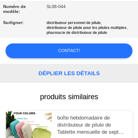
LES
Numéro de
SL08-044
modèle:
AFFAIRES
Surligner:
,
distributeur personnel de pilule
,
distributeur de pilule pour les pilules multiples
DEMANDEZ
pharmacie de distributeur de pilule
UN DEVIS
CONTACT!
PLAN
DU
DÉPLIER LES DÉTAILS
SITE
produits similaires
POLITIQUE
DE
boîte hebdomadaire de
CONFIDENTIALITÉ
distributeur de pilule de
Tablette mensuelle de sept