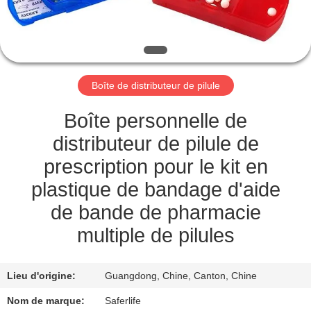
VISITE
DE
L'USINE
Boîte de distributeur de pilule
CONTRÔLE
DE
Boîte personnelle de
LA
distributeur de pilule de
QUALITÉ
prescription pour le kit en
plastique de bandage d'aide
NOUS
de bande de pharmacie
CONTACTER
multiple de pilules
NOUVELLES
Lieu d'origine:
Guangdong, Chine, Canton, Chine
Nom de marque:
Saferlife