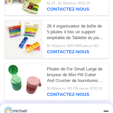
jours de voyage pour les 4
$1.20 - $2.40/pieces MOQ:10
affaires pluses âgé 3 de PC
CONTACTEZ-NOUS
démontables
28 4 organisateur de boîte de
5 pilules 4 fois un support
empilable de Tablette du jour
AM P.M. pour la vitamine
$1.55/pieces 5000-9999 pieces MOQ:10
CONTACTEZ-NOUS
Pilules de For Small Large de
broyeur de Mini Pill Cutter
And Crusher de fournitures
médicales 6.3x4.2cm
$0.80/pieces 400-799 pieces MOQ:10
CONTACTEZ-NOUS
michael