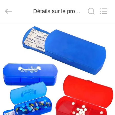
-
2026
Saferlife
Détails sur le produit
Products
Co.,
Ltd..
All
Rights
À
Reserved.
LA
MAISON
PRODUITS
À
PROPOS
DE
NOUS