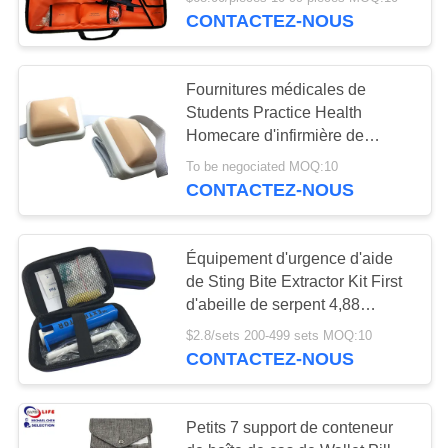
VISITE
CONTACTEZ-NOUS
DE
L'USINE
45
Fournitures médicales de
Students Practice Health
Trousse de secours
CONTRÔLE
Homecare d'infirmière de
simulateur d'injection
tactique
DE
To be negociated MOQ:10
intramusculaire
CONTACTEZ-NOUS
LA
QUALITÉ
Équipement d'urgence d'aide
de Sting Bite Extractor Kit First
NOUS
133
d'abeille de serpent 4,88
pouces
CONTACTER
Boîte de distributeur
$2.8/sets 200-499 sets MOQ:10
CONTACTEZ-NOUS
de pilule
NOUVELLES
Petits 7 support de conteneur