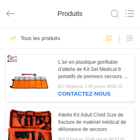
-
2026
Saferlife
Produits
Products
Co.,
Ltd..
All
Rights
À
138
Reserved.
Tous les produits
LA
Trousse de
MAISON
premiers soins de
L'air en plastique gonflable
voyage
d'attelle de Kit Set Medical 6
PRODUITS
portatifs de premiers secours de
Diy a rempli
$17.00/pieces 2-49 pieces MOQ:10
À
CONTACTEZ-NOUS
77
PROPOS
Kit portatif de
DE
Attelle Kit Adult Child Size de
NOUS
fracture de matériel médical de
premiers secours
délivrance de secours
$68.00/pieces 10-99 pieces MOQ:10