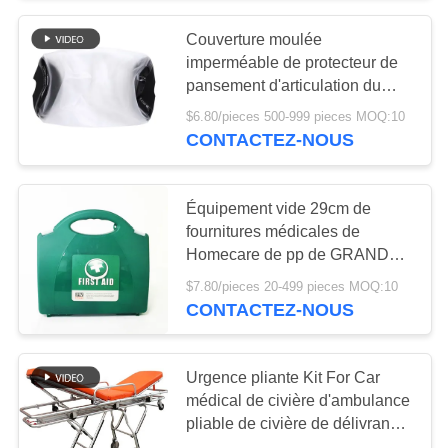
Couverture moulée
135
imperméable de protecteur de
Bandages médicaux
pansement d'articulation du
coude adulte adhésive de
$6.80/pieces 500-999 pieces MOQ:10
de bande
bande
CONTACTEZ-NOUS
Équipement vide 29cm de
fournitures médicales de
Homecare de pp de GRANDE
9
de premiers secours tenture
$7.80/pieces 20-499 pieces MOQ:10
Kit de premiers
portative de boîte
CONTACTEZ-NOUS
secours de voiture
Urgence pliante Kit For Car
médical de civière d'ambulance
pliable de civière de délivrance
de pliage de secours