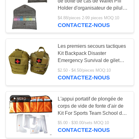
de boîte de cas de Wallet Pill
LES
Holder d'organisateur de pilule
AFFAIRES
de 14 jours 20cm
$4.88/pieces 2-99 pieces MOQ:10
181
CONTACTEZ-NOUS
Approvisionnements
DEMANDEZ
UN DEVIS
d'équipement de
Les premiers secours tactiques
Kit Backpack Disaster
premiers secours
Emergency Survival de gilet
PLAN
mettent en sac la poche de
$2.50 - $4.50/pieces MOQ:10
DU
Molle IFAK mince
CONTACTEZ-NOUS
SITE
235
Fournitures
L'appui portatif de plongée de
POLITIQUE
corps de vide de fonte d'air de
médicales de
DE
Kit For Sports Team School de
premiers secours éclisse la
CONFIDENTIALITÉ
Homecare
$5.00 - $30.00/sets MOQ:10
jambe de bras
CONTACTEZ-NOUS