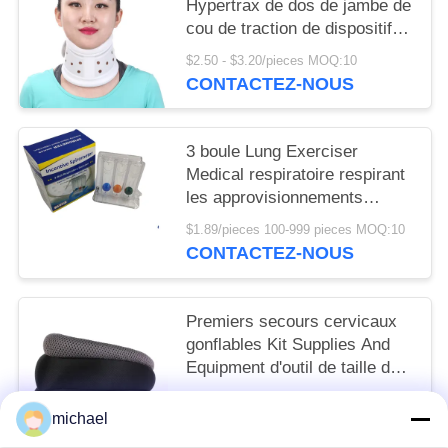
Hypertrax de dos de jambe de
cou de traction de dispositif
de manuel cervical médical
$2.50 - $3.20/pieces MOQ:10
gonflable à la maison
CONTACTEZ-NOUS
d'accolade
3 boule Lung Exerciser
Medical respiratoire respirant
les approvisionnements
commerciaux d'équipement de
$1.89/pieces 100-999 pieces MOQ:10
premiers secours
CONTACTEZ-NOUS
Premiers secours cervicaux
gonflables Kit Supplies And
Equipment d'outil de taille de
soulagement de la douleur de
$3.10 - $3.80/pieces MOQ:10
collier de traction de cou d'air
michael
CONTACTEZ-NOUS