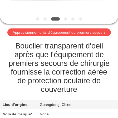
VISITE
DE
L'USINE
Approvisionnements d'équipement de premiers secours
CONTRÔLE
DE
Bouclier transparent d'oeil
LA
après que l'équipement de
QUALITÉ
premiers secours de chirurgie
fournisse la correction aérée
NOUS
de protection oculaire de
CONTACTER
couverture
NOUVELLES
Lieu d'origine:
Guangdong, Chine
Nom de marque:
None