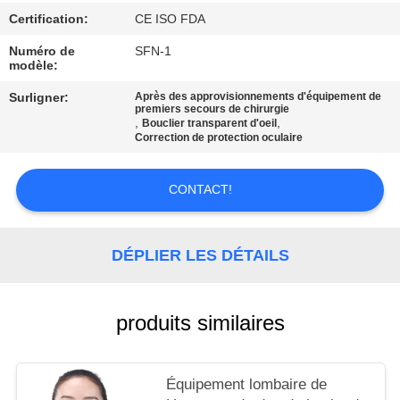
LES
Certification:
CE ISO FDA
AFFAIRES
Numéro de
SFN-1
modèle:
DEMANDEZ
Surligner:
Après des approvisionnements d'équipement de
premiers secours de chirurgie
UN DEVIS
,
,
Bouclier transparent d'oeil
Correction de protection oculaire
PLAN
CONTACT!
DU
SITE
DÉPLIER LES DÉTAILS
POLITIQUE
produits similaires
DE
CONFIDENTIALITÉ
Équipement lombaire de