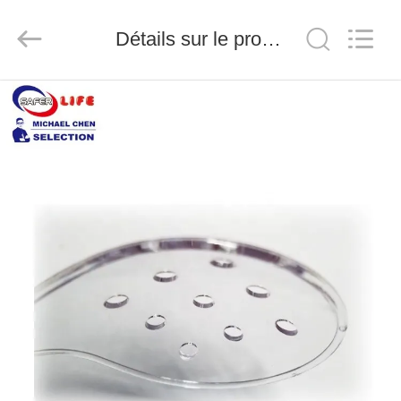
-
2026
Saferlife
Détails sur le produit
Products
Co.,
Ltd..
All
Rights
À
Reserved.
LA
MAISON
PRODUITS
À
PROPOS
DE
NOUS