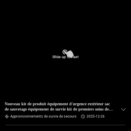
VISITE
DE
L'USINE
CONTRÔLE
DE
LA
QUALITÉ
NOUS
CONTACTER
Nouveau kit de produit équipement d'urgence extérieur sac
de sauvetage équipement de survie kit de premiers soins de
NOUVELLES
voyage
Approvisionnements de survie de secours
2025-12-26