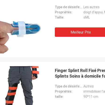
Type de désinfection:
Les autres
Propriétés:
doigt d'appui
Taille:
sML
Meilleur Prix
Finger Splint Roll Fixé Pr
Splints Soins à domicile 
Type de désinfection:
Autres
Propriétés:
taille:
90*11 cm