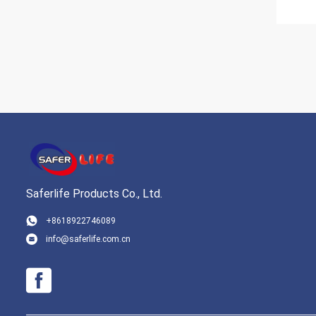
Saferlife Products Co., Ltd.
+8618922746089
info@saferlife.com.cn