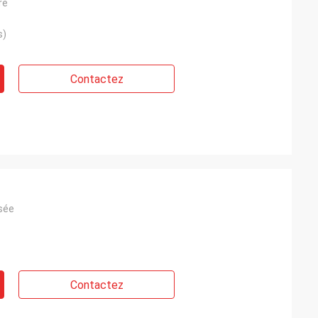
re
s)
Contactez
sée
Contactez