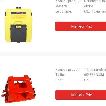
Nom du produit:
Douche oculai
Matériel:
abdos
Le volume:
63L (16 gallon
Meilleur Prix
Nom du produit:
Tête immobili
Taille:
60*56*46CM
Port:
GZ
Meilleur Prix