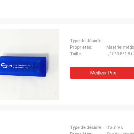
Type de désinfection:
-
Propriétés:
Matériel médi
Taille:
-, 10*3.8*1.8 
Meilleur Prix
Type de désinfection:
D'autres