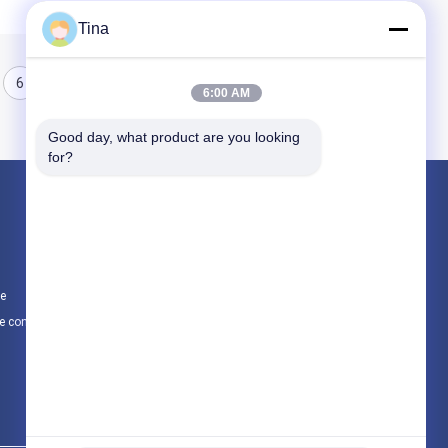
Tina
6
7
8
6:00 AM
Good day, what product are you looking 
for?
Produits
Trousse de premiers soins de voyage
Kit portatif de premiers secours
te
Trousse de secours tactique
e confidentialité
Toutes les catégories