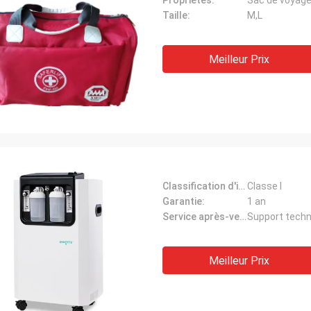
Propriétés:
Sac de voyage
Taille:
M,L
Meilleur Prix
Classification d'instrument:
Classe I
Garantie:
1 an
Service après-vente:
Support techn
Meilleur Prix