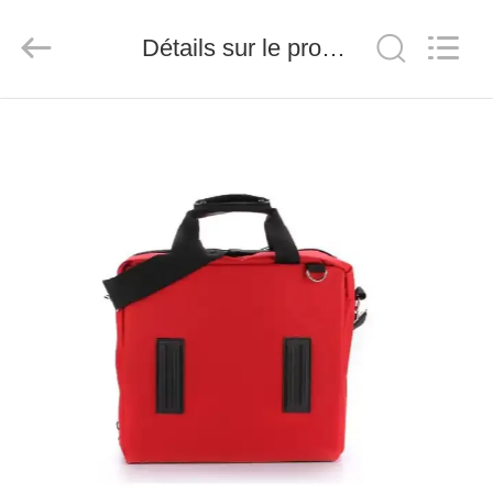
-
2026
Saferlife
Détails sur le produit
Products
Co.,
Ltd..
All
Rights
À
Reserved.
LA
MAISON
PRODUITS
À
PROPOS
DE
NOUS