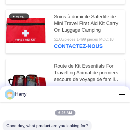
Soins à domicile Saferlife de
Mini Travel First Aid Kit Carry
On Luggage Camping
$1.00/pieces 1-499 pieces MOQ:10
CONTACTEZ-NOUS
Route de Kit Essentials For
Travelling Animal de premiers
secours de voyage de famille
augmentant l'urgence 20cm
$6.40/sets 500-999 sets MOQ:10
de chien
Harry
CONTACTEZ-NOUS
6:26 AM
Catégories populaires
Tous
Good day, what product are you looking for?