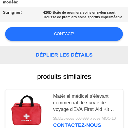
LES
modèle:
AFFAIRES
Surligner:
,
420D Boîte de premiers soins en nylon sport
Trousse de premiers soins sportifs imperméable
DEMANDEZ
CONTACT!
UN DEVIS
DÉPLIER LES DÉTAILS
PLAN
DU
produits similaires
SITE
POLITIQUE
Matériel médical s'élevant
commercial de survie de
DE
voyage d'EVA First Aid Kit
CONFIDENTIALITÉ
Mini
$5.55/pieces 500-999 pieces MOQ:10
CONTACTEZ-NOUS