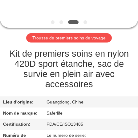
VISITE
DE
L'USINE
Trousse de premiers soins de voyage
CONTRÔLE
DE
Kit de premiers soins en nylon
LA
420D sport étanche, sac de
QUALITÉ
survie en plein air avec
accessoires
NOUS
CONTACTER
Lieu d'origine:
Guangdong, Chine
Nom de marque:
Saferlife
NOUVELLES
Certification:
FDA/CE/ISO13485
Numéro de
Le numéro de série: