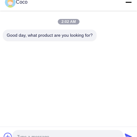
Coco
Catégories populaires
Tous
2:02 AM
Trousse De Premiers Soins De Voyage
Kit Portatif De Premiers Secours
Good day, what product are you looking for?
Trousse De Secours Tactique
Boîte De Distributeur De Pilule
Approvisionnements D'équipement De Premiers Secours
Fournitures Médicales De Homecare
Bandages Médicaux De Bande
Kit De Premiers Secours De Voiture
Souscrivez