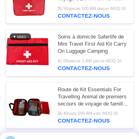
Mini
$5.55/pieces 500-999 pieces MOQ:10
CONTACTEZ-NOUS
Soins à domicile Saferlife de
Mini Travel First Aid Kit Carry
On Luggage Camping
$1.00/pieces 1-499 pieces MOQ:10
CONTACTEZ-NOUS
Route de Kit Essentials For
Travelling Animal de premiers
secours de voyage de famille
augmentant l'urgence 20cm
$6.40/sets 500-999 sets MOQ:10
de chien
CONTACTEZ-NOUS