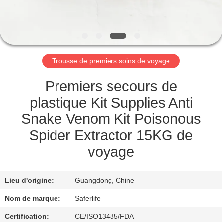
VISITE
DE
L'USINE
Trousse de premiers soins de voyage
CONTRÔLE
DE
Premiers secours de
LA
plastique Kit Supplies Anti
QUALITÉ
Snake Venom Kit Poisonous
Spider Extractor 15KG de
NOUS
voyage
CONTACTER
Lieu d'origine:
Guangdong, Chine
NOUVELLES
Nom de marque:
Saferlife
Certification:
CE/ISO13485/FDA