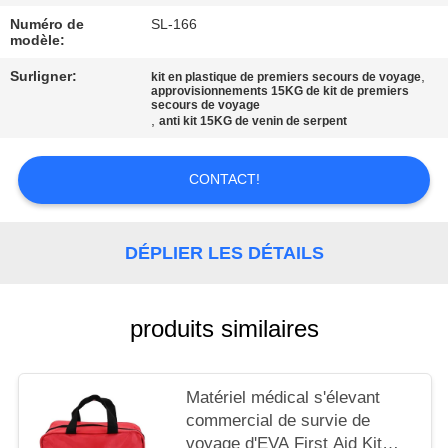
LES
Numéro de
SL-166
AFFAIRES
modèle:
Surligner:
,
kit en plastique de premiers secours de voyage
approvisionnements 15KG de kit de premiers
DEMANDEZ
secours de voyage
,
anti kit 15KG de venin de serpent
UN DEVIS
CONTACT!
PLAN
DU
DÉPLIER LES DÉTAILS
SITE
produits similaires
POLITIQUE
DE
CONFIDENTIALITÉ
Matériel médical s'élevant
commercial de survie de
voyage d'EVA First Aid Kit