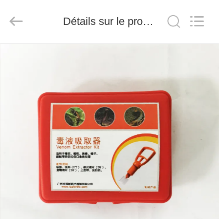
-
2026
Saferlife
Détails sur le produit
Products
Co.,
Ltd..
All
Rights
À
Reserved.
LA
MAISON
PRODUITS
À
PROPOS
DE
NOUS