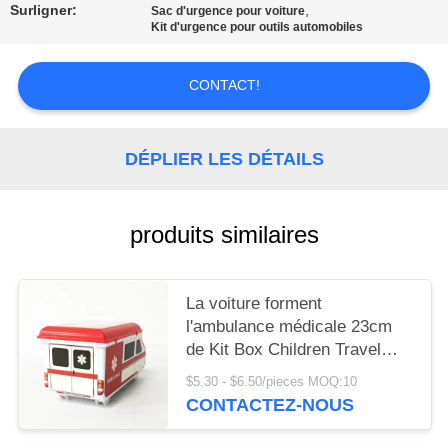
LES
Surligner:
,
Sac d'urgence pour voiture
Kit d'urgence pour outils automobiles
AFFAIRES
CONTACT!
DEMANDEZ
UN DEVIS
DÉPLIER LES DÉTAILS
PLAN
produits similaires
DU
SITE
La voiture forment
l'ambulance médicale 23cm
POLITIQUE
de Kit Box Children Travel
DE
Creative de premiers secours
$5.30 - $6.50/pieces MOQ:10
CONFIDENTIALITÉ
de véhicule
CONTACTEZ-NOUS