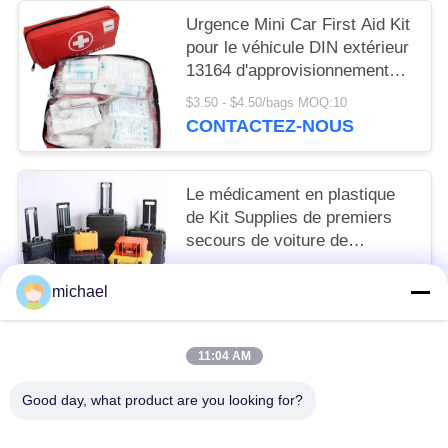
Urgence Mini Car First Aid Kit
pour le véhicule DIN extérieur
13164 d'approvisionnements
de voyage par la route
$3.50 - $4.50/bags MOQ:10
CONTACTEZ-NOUS
Le médicament en plastique
de Kit Supplies de premiers
secours de voiture de
véhicule de camping enferme
$9.00 - $49.00/pieces MOQ:10
dans une boîte l'outil dur
michael
CONTACTEZ-NOUS
résistant de caisses d'ABS
11:04 AM
Catégories populaires
Tous
Good day, what product are you looking for?
Trousse De Premiers Soins De Voyage
Kit Portatif De Premiers Secours