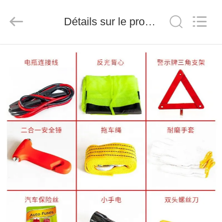
-
2026
Saferlife
Détails sur le produit
Products
Co.,
Ltd..
All
Rights
À
Reserved.
LA
MAISON
PRODUITS
À
PROPOS
DE
NOUS