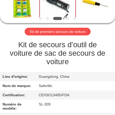
VISITE
DE
L'USINE
Kit de premiers secours de voiture
CONTRÔLE
DE
Kit de secours d'outil de
LA
voiture de sac de secours de
QUALITÉ
voiture
NOUS
Lieu d'origine:
Guangdong, Chine
CONTACTER
Nom de marque:
Saferlife
Certification:
CE/ISO13485/FDA
NOUVELLES
Numéro de
SL-309
modèle: