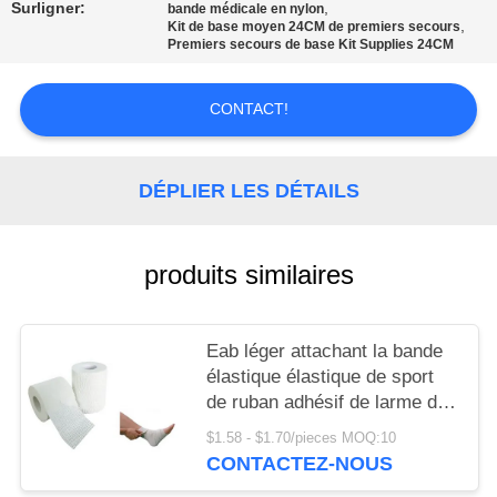
LES
Surligner:
,
bande médicale en nylon
,
Kit de base moyen 24CM de premiers secours
AFFAIRES
Premiers secours de base Kit Supplies 24CM
CONTACT!
DEMANDEZ
UN DEVIS
DÉPLIER LES DÉTAILS
PLAN
DU
produits similaires
SITE
Eab léger attachant la bande
POLITIQUE
élastique élastique de sport
DE
de ruban adhésif de larme de
Lite d'oxyde de zinc de bande
CONFIDENTIALITÉ
$1.58 - $1.70/pieces MOQ:10
CONTACTEZ-NOUS