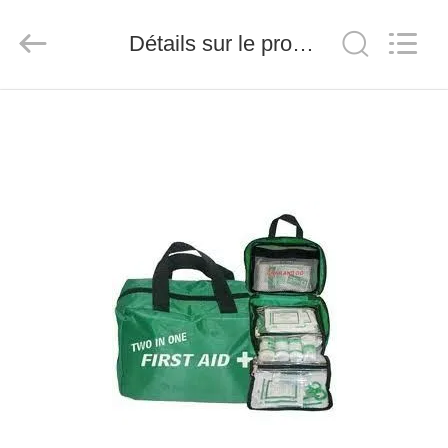
-
2026
Saferlife
Détails sur le produit
Products
Co.,
Ltd..
All
Rights
À
Reserved.
LA
MAISON
PRODUITS
À
PROPOS
DE
NOUS