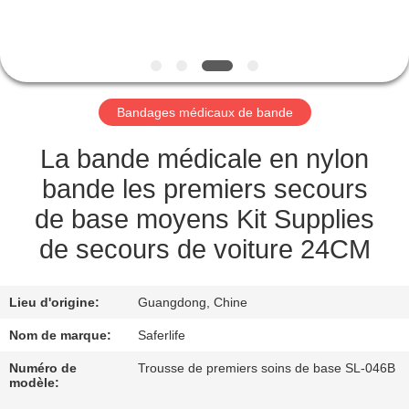
VISITE
DE
L'USINE
Bandages médicaux de bande
CONTRÔLE
DE
La bande médicale en nylon
LA
bande les premiers secours
QUALITÉ
de base moyens Kit Supplies
de secours de voiture 24CM
NOUS
CONTACTER
Lieu d'origine:
Guangdong, Chine
Nom de marque:
Saferlife
NOUVELLES
Numéro de
Trousse de premiers soins de base SL-046B
modèle: