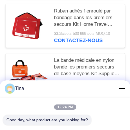
Ruban adhésif enroulé par
bandage dans les premiers
secours Kit Home Travel
Emergency Survival
$3.35/sets 500-999 sets MOQ:10
augmentant 18CM
CONTACTEZ-NOUS
La bande médicale en nylon
bande les premiers secours
de base moyens Kit Supplies
de secours de voiture 24CM
$6.10/bags 500-999 bags MOQ:10
Tina
CONTACTEZ-NOUS
12:24 PM
Catégories populaires
Tous
Good day, what product are you looking for?