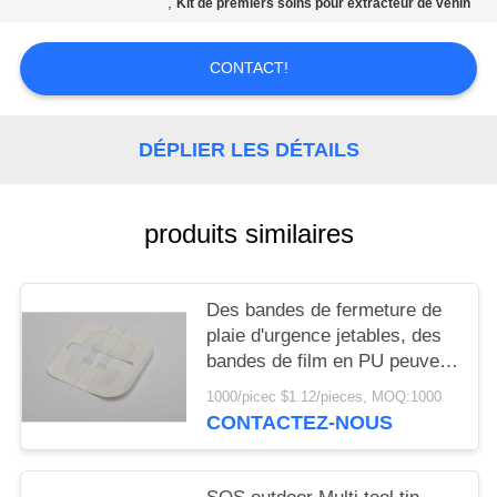
,
Kit de premiers soins pour extracteur de venin
LES
AFFAIRES
CONTACT!
DEMANDEZ
DÉPLIER LES DÉTAILS
UN DEVIS
PLAN
produits similaires
DU
SITE
Des bandes de fermeture de
plaie d'urgence jetables, des
bandes de film en PU peuvent
POLITIQUE
fermer la plaie de 3 cm.
DE
1000/picec $1.12/pieces, MOQ:1000
CONTACTEZ-NOUS
CONFIDENTIALITÉ