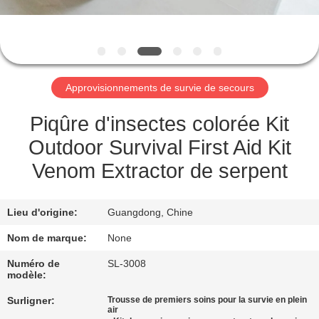
VISITE
DE
L'USINE
Approvisionnements de survie de secours
CONTRÔLE
DE
Piqûre d'insectes colorée Kit
LA
Outdoor Survival First Aid Kit
QUALITÉ
Venom Extractor de serpent
NOUS
Lieu d'origine:
Guangdong, Chine
CONTACTER
Nom de marque:
None
Numéro de
SL-3008
modèle:
NOUVELLES
Surligner:
Trousse de premiers soins pour la survie en plein
air