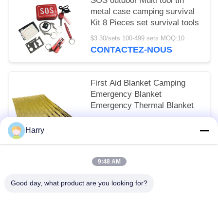
SOS outdoor Multi tool tin
metal case camping survival
Kit 8 Pieces set survival tools
$3.30/sets 100-499 sets MOQ:10
CONTACTEZ-NOUS
First Aid Blanket Camping
Emergency Blanket
Emergency Thermal Blanket
$0.43/pieces 300-999 pieces MOQ:10
Harry
CONTACTEZ-NOUS
9:48 AM
Catégories populaires
Tous
Good day, what product are you looking for?
Trousse De Premiers Soins De Voyage
Kit Portatif De Premiers Secours