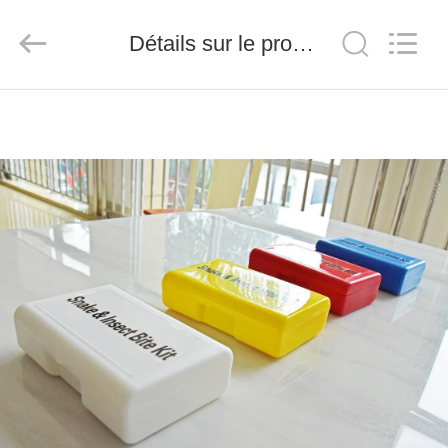
-
2026
Saferlife
Détails sur le produit
Products
Co.,
Ltd..
All
Rights
À
Reserved.
LA
MAISON
PRODUITS
À
PROPOS
DE
NOUS