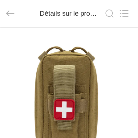
-
2026
Saferlife
Détails sur le produit
Products
Co.,
Ltd..
All
Rights
À
Reserved.
LA
MAISON
PRODUITS
À
PROPOS
DE
NOUS