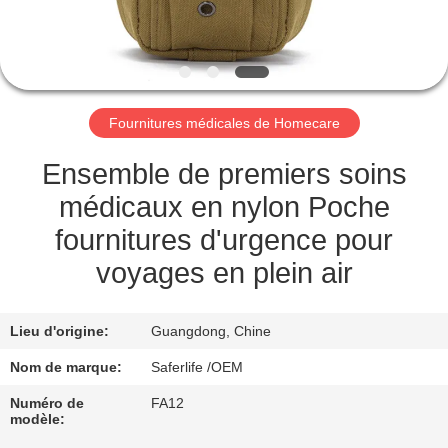
VISITE
DE
L'USINE
Fournitures médicales de Homecare
CONTRÔLE
DE
Ensemble de premiers soins
LA
médicaux en nylon Poche
QUALITÉ
fournitures d'urgence pour
voyages en plein air
NOUS
CONTACTER
Lieu d'origine:
Guangdong, Chine
Nom de marque:
Saferlife /OEM
NOUVELLES
Numéro de
FA12
modèle: