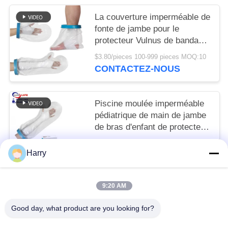
La couverture imperméable de
fonte de jambe pour le
protecteur Vulnus de bandage
de douille de douche
$3.80/pieces 100-999 pieces MOQ:10
échaudent la blessure de
CONTACTEZ-NOUS
cheville de brûlure
Piscine moulée imperméable
pédiatrique de main de jambe
de bras d'enfant de protecteur
de couverture de pied de botte
To be negociated MOQ:10
d'enfant en bas âge
Harry
CONTACTEZ-NOUS
9:20 AM
Catégories populaires
Tous
Good day, what product are you looking for?