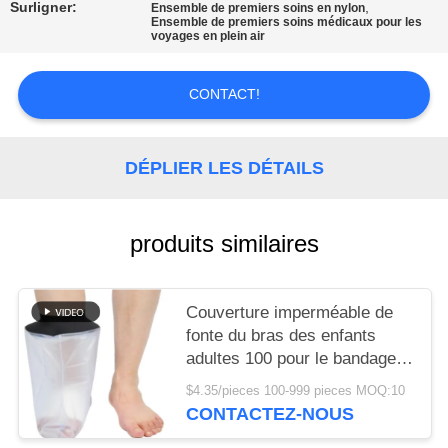
LES
Surligner:
,
Ensemble de premiers soins en nylon
Ensemble de premiers soins médicaux pour les
voyages en plein air
AFFAIRES
CONTACT!
DEMANDEZ
UN DEVIS
DÉPLIER LES DÉTAILS
PLAN
DU
produits similaires
SITE
Couverture imperméable de
POLITIQUE
fonte du bras des enfants
adultes 100 pour le bandage
DE
de natation de jambe de
CONFIDENTIALITÉ
$4.35/pieces 100-999 pieces MOQ:10
douche
CONTACTEZ-NOUS