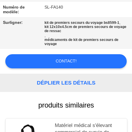
LES
Numéro de
SL-FA140
AFFAIRES
modèle:
Surligner:
,
kit de premiers secours du voyage bs8599-1
kit 12x10x4.5cm de premiers secours de voyage
DEMANDEZ
de ressac
,
UN DEVIS
médicaments de kit de premiers secours de
voyage
PLAN
CONTACT!
DU
SITE
DÉPLIER LES DÉTAILS
POLITIQUE
produits similaires
DE
CONFIDENTIALITÉ
Matériel médical s'élevant