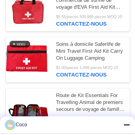
commercial de survie de
voyage d'EVA First Aid Kit
Mini
$5.55/pieces 500-999 pieces MOQ:10
CONTACTEZ-NOUS
Soins à domicile Saferlife de
Mini Travel First Aid Kit Carry
On Luggage Camping
$1.00/pieces 1-499 pieces MOQ:10
CONTACTEZ-NOUS
Route de Kit Essentials For
Travelling Animal de premiers
secours de voyage de famille
augmentant l'urgence 20cm
$6.40/sets 500-999 sets MOQ:10
de chien
Coco
CONTACTEZ-NOUS