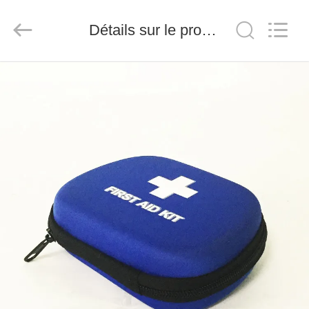
-
2026
Saferlife
Détails sur le produit
Products
Co.,
Ltd..
All
Rights
À
Reserved.
LA
MAISON
PRODUITS
À
PROPOS
DE
NOUS