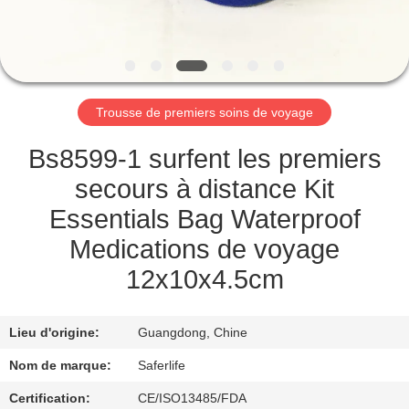
VISITE
DE
L'USINE
Trousse de premiers soins de voyage
CONTRÔLE
DE
Bs8599-1 surfent les premiers
LA
secours à distance Kit
QUALITÉ
Essentials Bag Waterproof
Medications de voyage
NOUS
12x10x4.5cm
CONTACTER
Lieu d'origine:
Guangdong, Chine
NOUVELLES
Nom de marque:
Saferlife
Certification:
CE/ISO13485/FDA