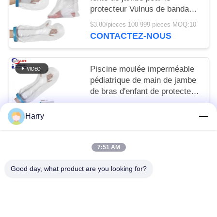
protecteur Vulnus de bandage
de douille de douche
$3.80/pieces 100-999 pieces MOQ:10
échaudent la blessure de
CONTACTEZ-NOUS
cheville de brûlure
Piscine moulée imperméable
pédiatrique de main de jambe
de bras d'enfant de protecteur
de couverture de pied de botte
To be negociated MOQ:10
d'enfant en bas âge
Harry
CONTACTEZ-NOUS
7:51 AM
Catégories populaires
Tous
Good day, what product are you looking for?
Trousse De Premiers Soins De Voyage
Kit Portatif De Premiers Secours