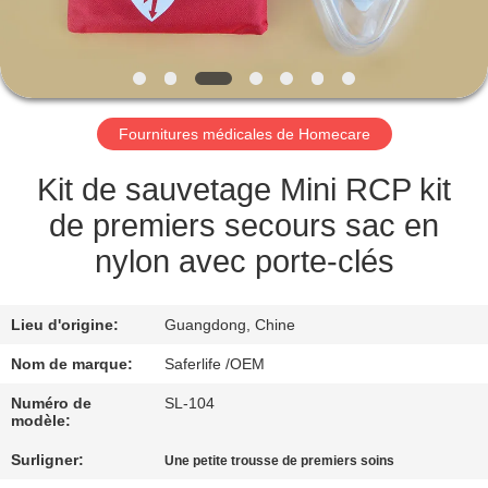
VISITE
DE
L'USINE
Fournitures médicales de Homecare
CONTRÔLE
DE
Kit de sauvetage Mini RCP kit
LA
de premiers secours sac en
QUALITÉ
nylon avec porte-clés
NOUS
Lieu d'origine:
Guangdong, Chine
CONTACTER
Nom de marque:
Saferlife /OEM
Numéro de
SL-104
modèle:
NOUVELLES
Surligner:
Une petite trousse de premiers soins