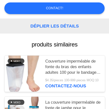
LES
CONTACT!
AFFAIRES
DEMANDEZ
DÉPLIER LES DÉTAILS
UN DEVIS
produits similaires
PLAN
DU
Couverture imperméable de
SITE
fonte du bras des enfants
adultes 100 pour le bandage
de natation de jambe de
POLITIQUE
$4.35/pieces 100-999 pieces MOQ:10
douche
CONTACTEZ-NOUS
DE
CONFIDENTIALITÉ
La couverture imperméable de
fonte de jambe pour le