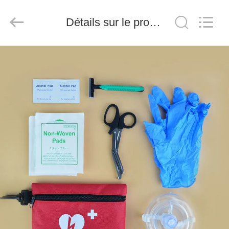
-
2026
Saferlife
Détails sur le produit
Products
Co.,
Ltd..
All
Rights
À
Reserved.
LA
MAISON
PRODUITS
À
PROPOS
DE
NOUS