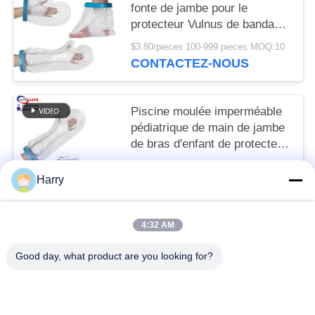
fonte de jambe pour le
protecteur Vulnus de bandage
de douille de douche
$3.80/pieces 100-999 pieces MOQ:10
échaudent la blessure de
CONTACTEZ-NOUS
cheville de brûlure
Piscine moulée imperméable
pédiatrique de main de jambe
de bras d'enfant de protecteur
de couverture de pied de botte
To be negociated MOQ:10
d'enfant en bas âge
Harry
CONTACTEZ-NOUS
4:32 AM
Catégories populaires
Tous
Good day, what product are you looking for?
Trousse De Premiers Soins De Voyage
Kit Portatif De Premiers Secours