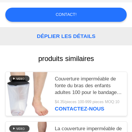
LES
AFFAIRES
CONTACT!
DEMANDEZ
DÉPLIER LES DÉTAILS
UN DEVIS
produits similaires
PLAN
DU
SITE
Couverture imperméable de
fonte du bras des enfants
adultes 100 pour le bandage
POLITIQUE
de natation de jambe de
$4.35/pieces 100-999 pieces MOQ:10
douche
DE
CONTACTEZ-NOUS
CONFIDENTIALITÉ
La couverture imperméable de