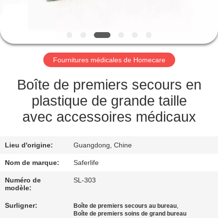
VISITE
DE
L'USINE
Fournitures médicales de Homecare
CONTRÔLE
DE
Boîte de premiers secours en
LA
plastique de grande taille
QUALITÉ
avec accessoires médicaux
NOUS
Lieu d'origine:
Guangdong, Chine
CONTACTER
Nom de marque:
Saferlife
Numéro de
SL-303
modèle:
NOUVELLES
Surligner:
,
Boîte de premiers secours au bureau
Boîte de premiers soins de grand bureau