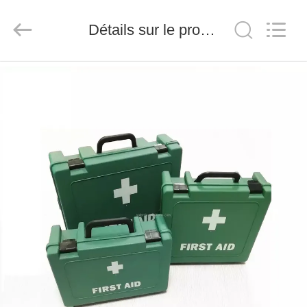
-
2026
Saferlife
Détails sur le produit
Products
Co.,
Ltd..
All
Rights
À
Reserved.
LA
MAISON
PRODUITS
À
PROPOS
DE
NOUS