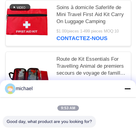
Soins à domicile Saferlife de
Mini Travel First Aid Kit Carry
On Luggage Camping
$1.00/pieces 1-499 pieces MOQ:10
CONTACTEZ-NOUS
Route de Kit Essentials For
Travelling Animal de premiers
secours de voyage de famille
augmentant l'urgence 20cm
$6.40/sets 500-999 sets MOQ:10
de chien
michael
CONTACTEZ-NOUS
9:53 AM
Catégories populaires
Tous
Good day, what product are you looking for?
Trousse De Premiers Soins De Voyage
Kit Portatif De Premiers Secours