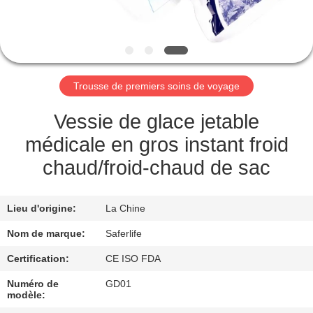
VISITE
DE
L'USINE
Trousse de premiers soins de voyage
CONTRÔLE
DE
Vessie de glace jetable
LA
médicale en gros instant froid
QUALITÉ
chaud/froid-chaud de sac
NOUS
Lieu d'origine:
La Chine
CONTACTER
Nom de marque:
Saferlife
Certification:
CE ISO FDA
NOUVELLES
Numéro de
GD01
modèle: