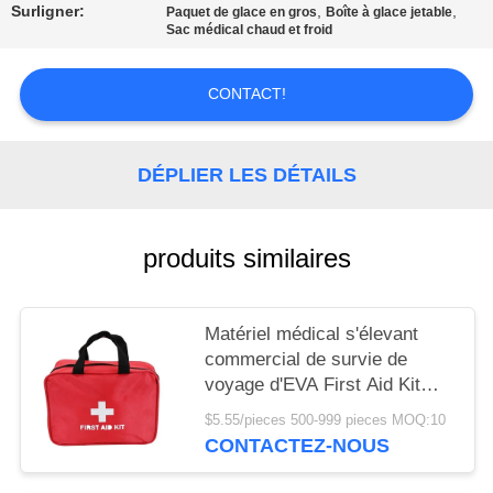
LES
Surligner:
,
,
Paquet de glace en gros
Boîte à glace jetable
Sac médical chaud et froid
AFFAIRES
CONTACT!
DEMANDEZ
UN DEVIS
DÉPLIER LES DÉTAILS
PLAN
produits similaires
DU
SITE
Matériel médical s'élevant
commercial de survie de
POLITIQUE
voyage d'EVA First Aid Kit
DE
Mini
$5.55/pieces 500-999 pieces MOQ:10
CONFIDENTIALITÉ
CONTACTEZ-NOUS