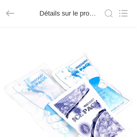
-
2026
Saferlife
Détails sur le produit
Products
Co.,
Ltd..
All
Rights
À
Reserved.
LA
MAISON
PRODUITS
À
PROPOS
DE
NOUS