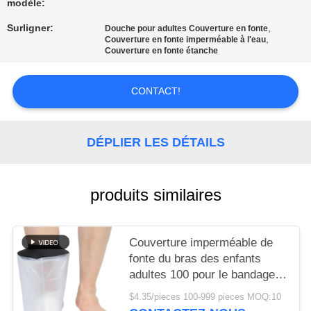
modèle:
LES
AFFAIRES
Surligner:
,
Douche pour adultes Couverture en fonte
,
Couverture en fonte imperméable à l'eau
Couverture en fonte étanche
DEMANDEZ
CONTACT!
UN DEVIS
PLAN
DÉPLIER LES DÉTAILS
DU
SITE
produits similaires
POLITIQUE
Couverture imperméable de
DE
fonte du bras des enfants
CONFIDENTIALITÉ
adultes 100 pour le bandage
de natation de jambe de
$4.35/pieces 100-999 pieces MOQ:10
douche