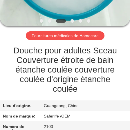
VISITE
DE
L'USINE
Fournitures médicales de Homecare
CONTRÔLE
DE
Douche pour adultes Sceau
LA
Couverture étroite de bain
QUALITÉ
étanche coulée couverture
coulée d'origine étanche
NOUS
coulée
CONTACTER
Lieu d'origine:
Guangdong, Chine
NOUVELLES
Nom de marque:
Saferlife /OEM
Numéro de
2103