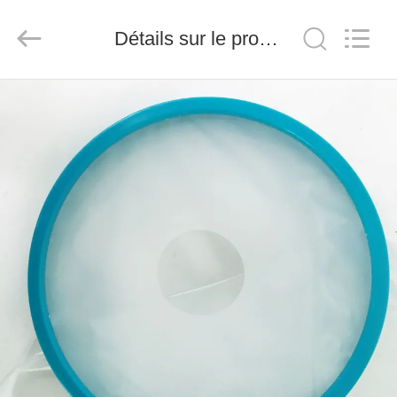
-
2026
Saferlife
Détails sur le produit
Products
Co.,
Ltd..
All
Rights
À
Reserved.
LA
MAISON
PRODUITS
À
PROPOS
DE
NOUS