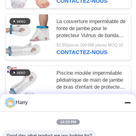
CONTACTEZ-NOUS
La couverture imperméable de
fonte de jambe pour le
protecteur Vulnus de bandage
de douille de douche
$3.80/pieces 100-999 pieces MOQ:10
échaudent la blessure de
CONTACTEZ-NOUS
cheville de brûlure
Piscine moulée imperméable
pédiatrique de main de jambe
de bras d'enfant de protecteur
de couverture de pied de botte
To be negociated MOQ:10
d'enfant en bas âge
Harry
CONTACTEZ-NOUS
10:29 PM
Catégories populaires
Tous
Good day, what product are you looking for?