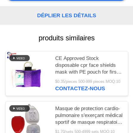
LES
AFFAIRES
DÉPLIER LES DÉTAILS
DEMANDEZ
produits similaires
UN DEVIS
CE Approved Stock
PLAN
disposable cpr face shields
DU
mask with PE pouch for first
SITE
aid emergency device product
$0.35/pieces 500-999 pieces MOQ:10
CONTACTEZ-NOUS
POLITIQUE
DE
Masque de protection cardio-
pulmonaire s'exerçant médical
CONFIDENTIALITÉ
sportif de masque respiratoire
de CPR de délivrance
$1.70/sets 500-4999 sets MOQ:10