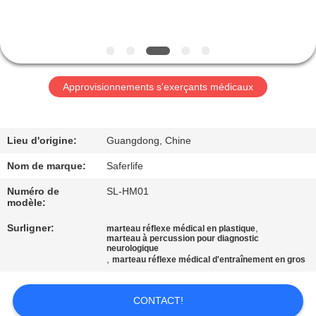
VISITE
DE
L'USINE
Approvisionnements s'exerçants médicaux
CONTRÔLE
DE
LA
Lieu d'origine:
Guangdong, Chine
QUALITÉ
Nom de marque:
Saferlife
Numéro de
SL-HM01
modèle:
NOUS
Surligner:
,
marteau réflexe médical en plastique
CONTACTER
marteau à percussion pour diagnostic
neurologique
,
marteau réflexe médical d'entraînement en gros
NOUVELLES
CONTACT!