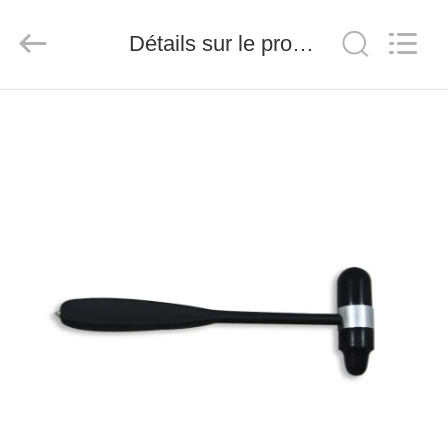
-
2026
Saferlife
Détails sur le produit
Products
Co.,
Ltd..
All
Rights
À
Reserved.
LA
MAISON
PRODUITS
À
PROPOS
DE
NOUS