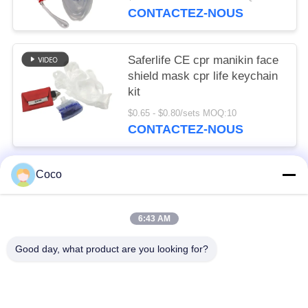
d'approvisionnements
CONTACTEZ-NOUS
Saferlife CE cpr manikin face
shield mask cpr life keychain
kit
$0.65 - $0.80/sets MOQ:10
CONTACTEZ-NOUS
Coco
Catégories populaires
Tous
6:43 AM
Trousse De Premiers Soins De Voyage
Kit Portatif De Premiers Secours
Good day, what product are you looking for?
Trousse De Secours Tactique
Boîte De Distributeur De Pilule