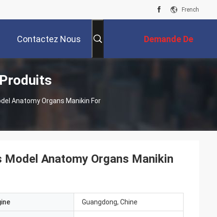
French
Contactez Nous
Demande De
Produits
Soumission
s Model Anatomy Organs Manikin
gine
Guangdong, Chine