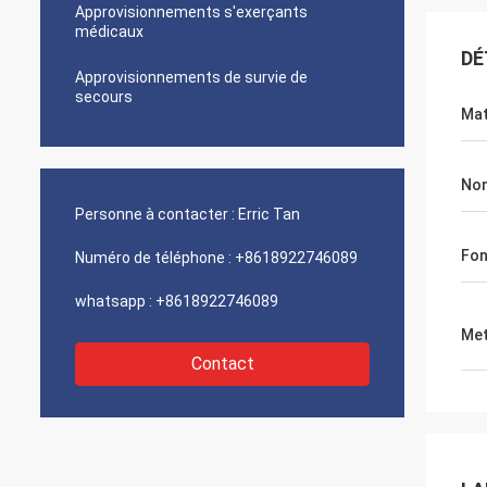
Approvisionnements s'exerçants
médicaux
DÉ
Approvisionnements de survie de
secours
Mat
Nom
Personne à contacter :
Erric Tan
Fon
Numéro de téléphone :
+8618922746089
whatsapp :
+8618922746089
Met
Contact