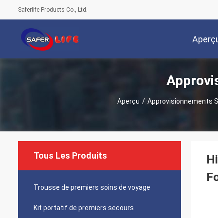
Saferlife Products Co., Ltd.
Aperç
Approvi
Aperçu
/
Approvisionnements S
Tous Les Produits
H
Fo
Trousse de premiers soins de voyage
Kit portatif de premiers secours