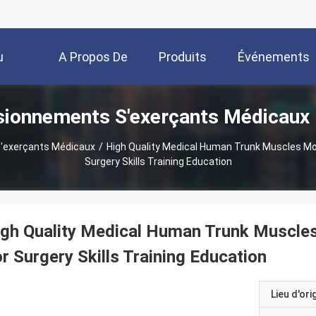
u
A Propos De
Produits
Événements
sionnements S'exerçants Médicaux 
Nous
'exerçants Médicaux
/
High Quality Medical Human Trunk Muscles Model Anatomy Organs Manikin For
Surgery Skills Training Education
igh Quality Medical Human Trunk Muscle
r Surgery Skills Training Education
Lieu d'ori