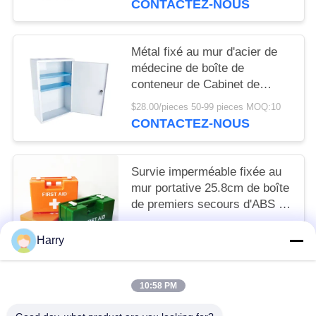
CONTACTEZ-NOUS
Métal fixé au mur d'acier de
médecine de boîte de
conteneur de Cabinet de
premiers secours à la maison
$28.00/pieces 50-99 pieces MOQ:10
commerciaux
CONTACTEZ-NOUS
Survie imperméable fixée au
mur portative 25.8cm de boîte
de premiers secours d'ABS et
de personne du kit 10
$7.80/pieces 100-999 pieces MOQ:10
Harry
CONTACTEZ-NOUS
10:58 PM
Catégories populaires
Tous