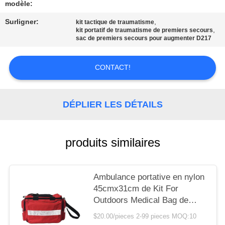
LES
modèle:
AFFAIRES
Surligner:
,
kit tactique de traumatisme
,
kit portatif de traumatisme de premiers secours
sac de premiers secours pour augmenter D217
DEMANDEZ
UN DEVIS
CONTACT!
PLAN
DÉPLIER LES DÉTAILS
DU
SITE
produits similaires
POLITIQUE
Ambulance portative en nylon
DE
45cmx31cm de Kit For
CONFIDENTIALITÉ
Outdoors Medical Bag de
premiers secours
$20.00/pieces 2-99 pieces MOQ:10