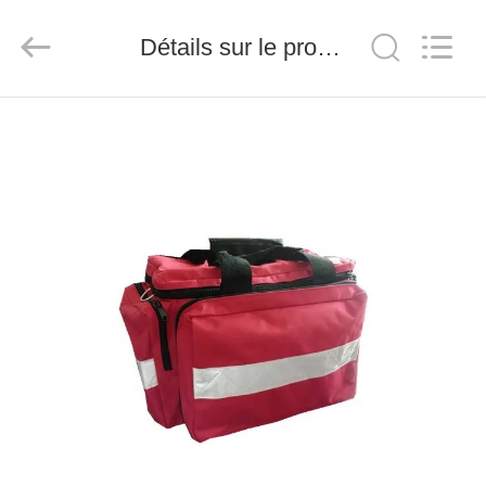
-
2026
Saferlife
Détails sur le produit
Products
Co.,
Ltd..
All
Rights
À
Reserved.
LA
MAISON
PRODUITS
À
PROPOS
DE
NOUS