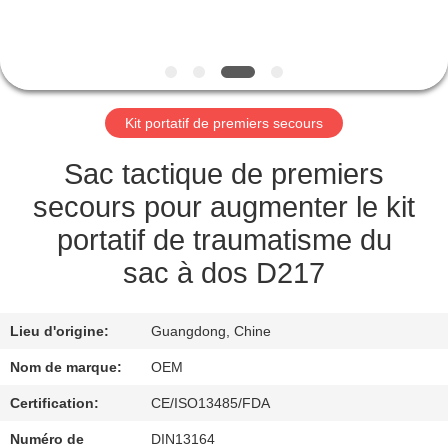
VISITE
DE
L'USINE
Kit portatif de premiers secours
CONTRÔLE
DE
Sac tactique de premiers
LA
secours pour augmenter le kit
QUALITÉ
portatif de traumatisme du
sac à dos D217
NOUS
CONTACTER
Lieu d'origine:
Guangdong, Chine
Nom de marque:
OEM
NOUVELLES
Certification:
CE/ISO13485/FDA
Numéro de
DIN13164